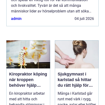
och livskvalitet. Tyvärr är det så att många
människor lider av hörselproblem utan att söka
hjälp. I Malmö finns det professionella
admin
04 juli 2026
audionomer som kan ge d...
Kiropraktor köping
Sjukgymnast i
när kroppen
karlstad så hittar
behöver hjälp
du rätt hjälp för
tillbaka
kroppen
En kiropraktor arbetar
Många i Karlstad går
med att hitta och
runt med värk i rygg,
behandla störningar i
nacke, axlar eller höfter