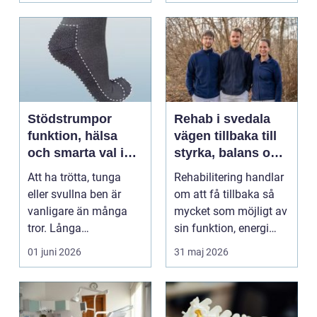
Stödstrumpor
Rehab i svedala
funktion, hälsa
vägen tillbaka till
och smarta val i
styrka, balans och
vardagen
vardag
Att ha trötta, tunga
Rehabilitering handlar
eller svullna ben är
om att få tillbaka så
vanligare än många
mycket som möjligt av
tror. Långa
sin funktion, energi
arbetsdagar på hårda
och trygghet...
01 juni 2026
31 maj 2026
golv, ...