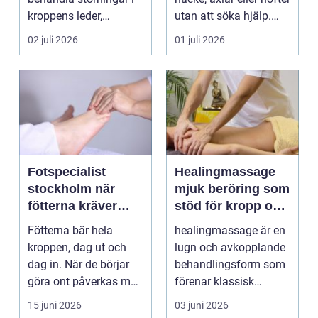
kroppens leder,
utan att söka hjälp.
muskler och
Andra har ...
02 juli 2026
01 juli 2026
nervsyste...
Fotspecialist
Healingmassage
stockholm när
mjuk beröring som
fötterna kräver
stöd för kropp och
mer än vanliga
själ
Fötterna bär hela
healingmassage är en
sulor
kroppen, dag ut och
lugn och avkopplande
dag in. När de börjar
behandlingsform som
göra ont påverkas mer
förenar klassisk
än bara stegen sö...
massage med
15 juni 2026
03 juni 2026
energibas...