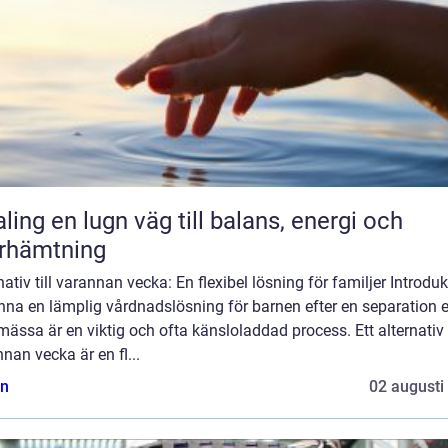
äg till balans, energi och
rhämtning
nativ till varannan vecka: En flexibel lösning för familjer Introdu
inna en lämplig vårdnadslösning för barnen efter en separation e
mässa är en viktig och ofta känsloladdad process. Ett alternativ t
nan vecka är en fl...
n
02 augusti