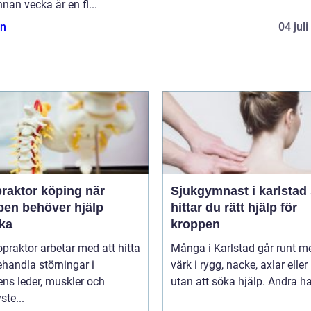
nan vecka är en fl...
n
04 jul
raktor köping när
Sjukgymnast i karlstad så
pen behöver hjälp
hittar du rätt hjälp för
aka
kroppen
opraktor arbetar med att hitta
Många i Karlstad går runt m
handla störningar i
värk i rygg, nacke, axlar eller
ns leder, muskler och
utan att söka hjälp. Andra har
ste...