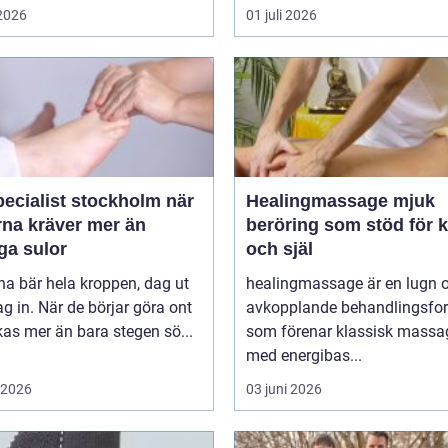
 2026
01 juli 2026
ecialist stockholm när
Healingmassage mjuk
rna kräver mer än
beröring som stöd för 
ga sulor
och själ
na bär hela kroppen, dag ut
healingmassage är en lugn 
g in. När de börjar göra ont
avkopplande behandlingsfo
påverkas mer än bara stegen sö...
som förenar klassisk massa
med energibas...
i 2026
03 juni 2026