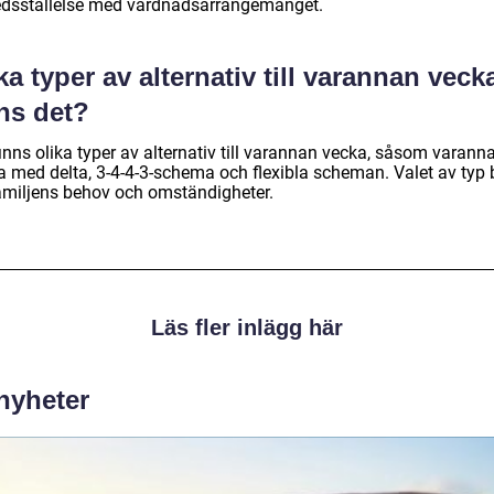
fredsställelse med vårdnadsarrangemanget.
ka typer av alternativ till varannan veck
ns det?
inns olika typer av alternativ till varannan vecka, såsom varann
a med delta, 3-4-4-3-schema och flexibla scheman. Valet av typ 
amiljens behov och omständigheter.
Läs fler inlägg här
 nyheter