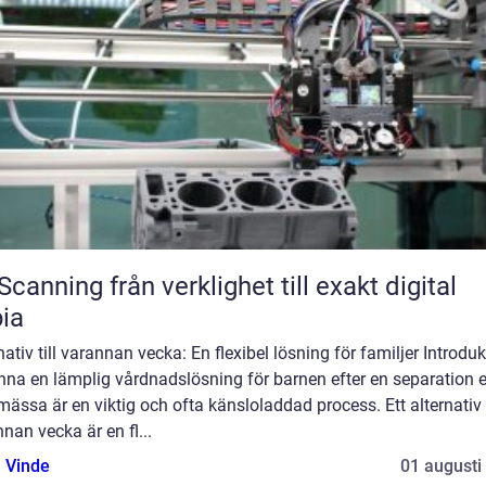
från verklighet till exakt digital
ia
nativ till varannan vecka: En flexibel lösning för familjer Introdu
inna en lämplig vårdnadslösning för barnen efter en separation e
mässa är en viktig och ofta känsloladdad process. Ett alternativ t
nan vecka är en fl...
 Vinde
01 augusti