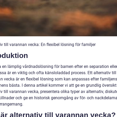
iv till varannan vecka: En flexibel lösning för familjer
oduktion
a en lämplig vårdnadslösning för barnen efter en separation elle
sa är en viktig och ofta känsloladdad process. Ett alternativ till
n vecka är en flexibel lösning som kan anpassas efter familjen
ens bästa. I denna artikel kommer vi att ge en grundlig översikt
iv till varannan vecka, presentera olika typer av alternativ, diskut
killnader och ge en historisk genomgång av för- och nackdelar
arrangemang.
är alternativ till varannan vecka?