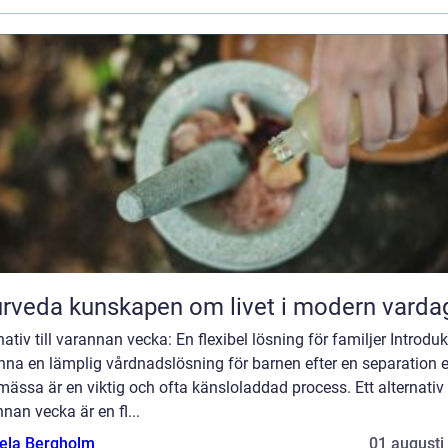
Ayurveda kunskapen om livet i modern varda
nativ till varannan vecka: En flexibel lösning för familjer Introdu
inna en lämplig vårdnadslösning för barnen efter en separation e
mässa är en viktig och ofta känsloladdad process. Ett alternativ t
nan vecka är en fl...
ela Bergholm
01 augusti