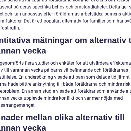
aserat på deras specifika behov och omständigheter. Detta ger s
itet och kan anpassas efter föräldrarnas arbetstider, barnens aktiv
a faktorer. Det är ett populärt alternativ för familjer som har svå
 fast rutin.
titativa mätningar om alternativ ti
annan vecka
genomförts flera studier och enkäter för att utvärdera effektern
tiv till varannan vecka på barns välbefinnande och föräldrarnas
sställelse. En undersökning visade att barn som delade tid jämnt
rna hade bättre anknytning till båda föräldrarna och mindre risk
eproblem. En annan studie visade att föräldrar som använde alt
rannan vecka upplevde mindre konflikt och var mer nöjda med
dsarrangemanget.
lnader mellan olika alternativ till
annan vecka