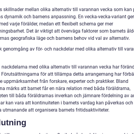
s skillnader mellan olika alternativ till varannan vecka som kan
ns dynamik och barnens anpassning. En vecka-vecka-variant ge
med varje förälder, medan ett flexibelt schema ger mer
ngsbarhet. Det är viktigt att överväga faktorer som barnets ålde
rnas geografiska läge och barnens behov vid val av alternativ.
sk genomgång av för- och nackdelar med olika alternativ till var
h nackdelarna med olika alternativ till varannan vecka har förän
. Förutsättningarna för att tillämpa detta arrangemang har förbä
re uppmärksamhet från forskare, experter och praktiker. Bland
rna märks att barnet får en nära relation med båda föräldrarna,
eten till båda föräldrarnas inverkan och jämnare fördelning av a
ar kan vara att kontinuiteten i barnets vardag kan påverkas och 
 utmanande att organisera barnets fritidsaktiviteter.
lutning