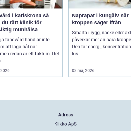
ård i karlskrona så
Naprapat i kungälv när
r du rätt klinik för
kroppen säger ifrån
siktig munhälsa
Smärta i rygg, nacke eller ax
lja tandvård handlar inte
påverkar mer än bara kroppe
m att laga hål när
Den tar energi, koncentratio
men redan är ett faktum. Det
lus...
r ...
 2026
03 maj 2026
Adress