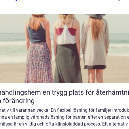
gshem en trygg plats för återhämtning
 förändring
nativ till varannan vecka: En flexibel lösning för familjer Introdu
inna en lämplig vårdnadslösning för barnen efter en separation e
mässa är en viktig och ofta känsloladdad process. Ett alternativ t