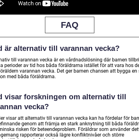
FAQ
 är alternativ till varannan vecka?
nativ till varannan vecka är en vårdnadslösning där barnen tillbr
 perioder av tid hos båda föräldrarna istället för att vara hos d
föräldern varannan vecka. Det ger barnen chansen att bygga en 
tion med båda föräldrarna.
 visar forskningen om alternativ till
rannan vecka?
er visar att alternativ till varannan vecka kan ha fördelar för ba
efinnande genom att främja en stark anknytning till båda föräld
minska risken för beteendeproblem. Föräldrar som använder det
ngemang rapporterar också lägre konfliktnivåer och större