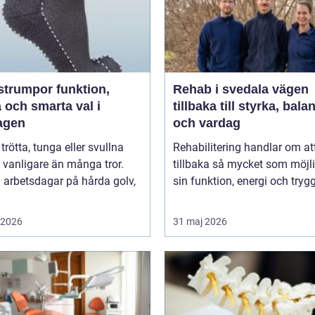
umpor funktion,
Rehab i svedala vägen
 och smarta val i
tillbaka till styrka, bala
agen
och vardag
 trötta, tunga eller svullna
Rehabilitering handlar om at
 vanligare än många tror.
tillbaka så mycket som möjli
 arbetsdagar på hårda golv,
sin funktion, energi och trygg
i 2026
31 maj 2026