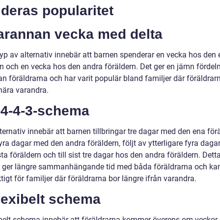
deras popularitet
Varannan vecka med delta
yp av alternativ innebär att barnen spenderar en vecka hos den
rn och en vecka hos den andra föräldern. Det ger en jämn fördel
an föräldrarna och har varit populär bland familjer där föräldrar
 nära varandra.
-4-4-3-schema
ternativ innebär att barnen tillbringar tre dagar med den ena för
ra dagar med den andra föräldern, följt av ytterligare fyra daga
ta föräldern och till sist tre dagar hos den andra föräldern. Dett
ger längre sammanhängande tid med båda föräldrarna och ka
tigt för familjer där föräldrarna bor längre ifrån varandra.
lexibelt schema
xibelt schema innebär att föräldrarna kommer överens om veckor