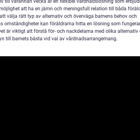
iv till varannan vecka är en flexibel vårdnadslösning som erbjud
öjlighet att ha en jämn och meningsfull relation till båda föräl
tt välja rätt typ av alternativ och överväga barnens behov och
ns omständigheter kan föräldrarna hitta en lösning som fungerar 
Det är viktigt att förstå för- och nackdelarna med olika alternativ
yn till barnets bästa vid val av vårdnadsarrangemang.