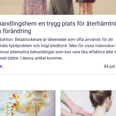
gshem en trygg plats för återhämtning
 förändring
duktion: Betablockerare är läkemedel som ofta används för att
ndla hjärtproblem och högt blodtryck. Men för vissa människor
innas alternativa behandlingar som kan vara lika effektiva eller ti
ed bättre. I denna artikel kommer...
n
04 jul