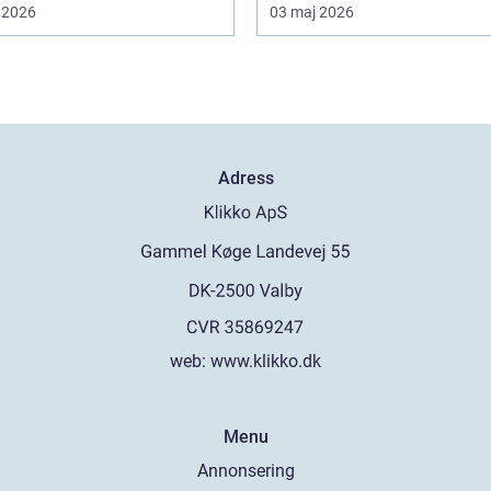
 2026
03 maj 2026
Adress
web:
www.klikko.dk
Menu
Annonsering