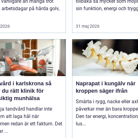
 vanligare än många tror.
tillbaka så mycket som möjli
 arbetsdagar på hårda golv,
sin funktion, energi och trygg
i 2026
31 maj 2026
ård i karlskrona så
Naprapat i kungälv när
r du rätt klinik för
kroppen säger ifrån
siktig munhälsa
Smärta i rygg, nacke eller ax
lja tandvård handlar inte
påverkar mer än bara kroppe
m att laga hål när
Den tar energi, koncentratio
men redan är ett faktum. Det
lus...
r ...