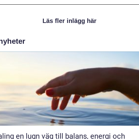
Läs fler inlägg här
 nyheter
äg till balans, energi och