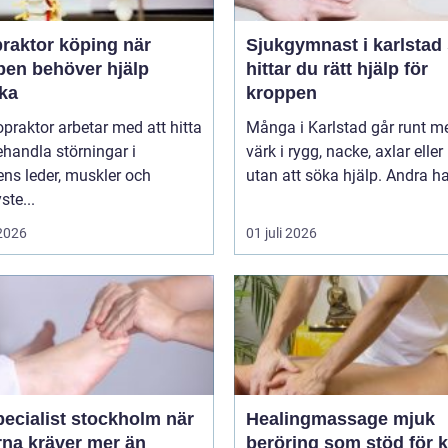
raktor köping när
Sjukgymnast i karlstad så
pen behöver hjälp
hittar du rätt hjälp för
aka
kroppen
opraktor arbetar med att hitta
Många i Karlstad går runt m
handla störningar i
värk i rygg, nacke, axlar eller
ns leder, muskler och
utan att söka hjälp. Andra har
ste...
 2026
01 juli 2026
ecialist stockholm när
Healingmassage mjuk
rna kräver mer än
beröring som stöd för 