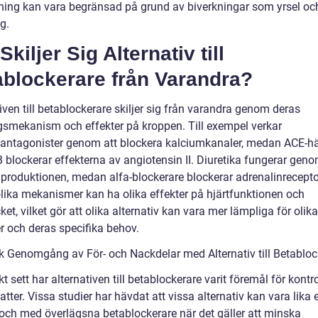
ing kan vara begränsad på grund av biverkningar som yrsel oc
g.
Skiljer Sig Alternativ till
ablockerare från Varandra?
iven till betablockerare skiljer sig från varandra genom deras
gsmekanism och effekter på kroppen. Till exempel verkar
antagonister genom att blockera kalciumkanaler, medan ACE-
 blockerar effekterna av angiotensin II. Diuretika fungerar geno
nproduktionen, medan alfa-blockerare blockerar adrenalinrecepto
lika mekanismer kan ha olika effekter på hjärtfunktionen och
ket, vilket gör att olika alternativ kan vara mer lämpliga för olika
r och deras specifika behov.
sk Genomgång av För- och Nackdelar med Alternativ till Betabloc
kt sett har alternativen till betablockerare varit föremål för kontr
tter. Vissa studier har hävdat att vissa alternativ kan vara lika 
ll och med överlägsna betablockerare när det gäller att minska