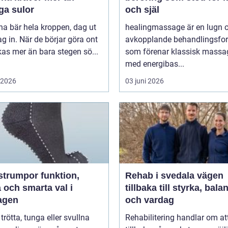
ga sulor
och själ
na bär hela kroppen, dag ut
healingmassage är en lugn 
g in. När de börjar göra ont
avkopplande behandlingsfo
påverkas mer än bara stegen sö...
som förenar klassisk massa
med energibas...
i 2026
03 juni 2026
umpor funktion,
Rehab i svedala vägen
 och smarta val i
tillbaka till styrka, bala
agen
och vardag
 trötta, tunga eller svullna
Rehabilitering handlar om at