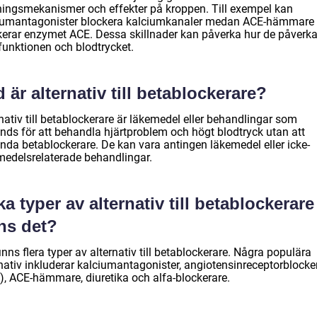
ningsmekanismer och effekter på kroppen. Till exempel kan
iumantagonister blockera kalciumkanaler medan ACE-hämmare
kerar enzymet ACE. Dessa skillnader kan påverka hur de påverka
funktionen och blodtrycket.
 är alternativ till betablockerare?
nativ till betablockerare är läkemedel eller behandlingar som
nds för att behandla hjärtproblem och högt blodtryck utan att
nda betablockerare. De kan vara antingen läkemedel eller icke-
medelsrelaterade behandlingar.
ka typer av alternativ till betablockerare
ns det?
inns flera typer av alternativ till betablockerare. Några populära
rnativ inkluderar kalciumantagonister, angiotensinreceptorblocke
), ACE-hämmare, diuretika och alfa-blockerare.