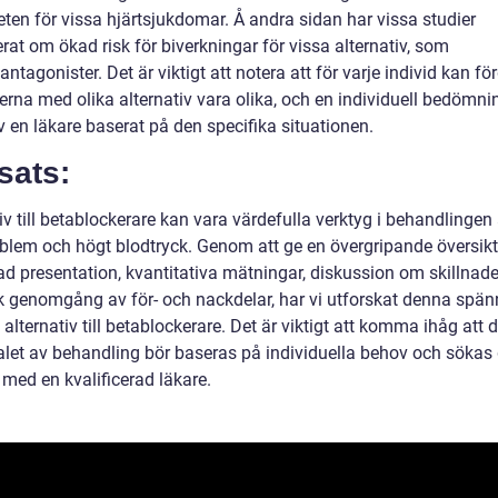
eten för vissa hjärtsjukdomar. Å andra sidan har vissa studier
rat om ökad risk för biverkningar för vissa alternativ, som
ntagonister. Det är viktigt att notera att för varje individ kan fö
erna med olika alternativ vara olika, och en individuell bedömni
 en läkare baserat på den specifika situationen.
sats:
iv till betablockerare kan vara värdefulla verktyg i behandlingen
oblem och högt blodtryck. Genom att ge en övergripande översikt
rad presentation, kvantitativa mätningar, diskussion om skillnad
sk genomgång av för- och nackdelar, har vi utforskat denna spä
 alternativ till betablockerare. Det är viktigt att komma ihåg att d
alet av behandling bör baseras på individuella behov och söka
med en kvalificerad läkare.