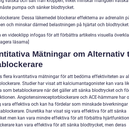
dig vätska och salt från kroppen, vilket minskar mängden vätsk
 måste pumpa och sänker blodtrycket.
-blockerare: Dessa läkemedel blockerar effekterna av adrenalin p
len och minskar därmed belastningen på hjärtat och blodtrycket
 en videoklipp infogas för att förbättra artikelns visuella överk
agera läsarna]
titativa Mätningar om Alternativ t
ablockerare
s flera kvantitativa mätningar för att bedöma effektiviteten av al
ablockerare. Studier har visat att kalciumantagonister kan vara li
a som betablockerare när det gäller att sänka blodtrycket och fö
nktionen. Angiotensinreceptorblockerare och ACE-hämmare har 
ig vara effektiva och kan ha fördelar som minskade biverkningar
blockerare. Diuretika har visat sig vara effektiva för att sänka
ket men kan vara mindre effektiva för att förbättra hjärtfunktio
ckerare kan vara effektiva för att sänka blodtrycket, men deras