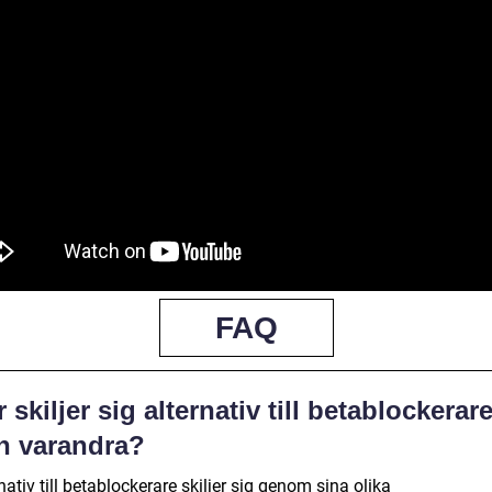
FAQ
 skiljer sig alternativ till betablockerar
ån varandra?
nativ till betablockerare skiljer sig genom sina olika