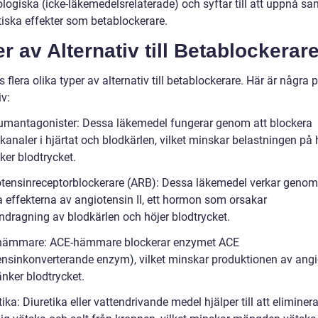
logiska (icke-läkemedelsrelaterade) och syftar till att uppnå 
tiska effekter som betablockerare.
r av Alternativ till Betablockerar
s flera olika typer av alternativ till betablockerare. Här är några
iv:
iumantagonister: Dessa läkemedel fungerar genom att blockera
analer i hjärtat och blodkärlen, vilket minskar belastningen på 
ker blodtrycket.
otensinreceptorblockerare (ARB): Dessa läkemedel verkar genom
a effekterna av angiotensin II, ett hormon som orsakar
ragning av blodkärlen och höjer blodtrycket.
-hämmare: ACE-hämmare blockerar enzymet ACE
ensinkonverterande enzym), vilket minskar produktionen av angi
änker blodtrycket.
tika: Diuretika eller vattendrivande medel hjälper till att eliminer