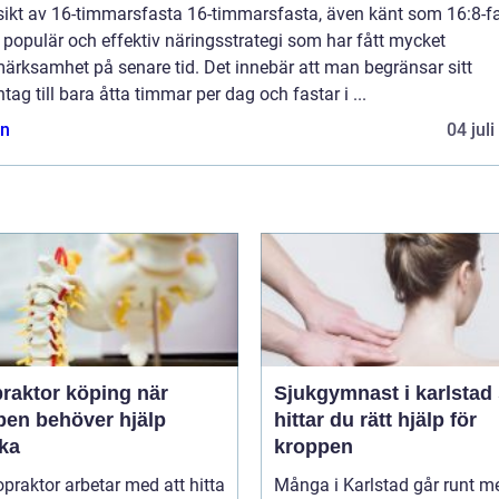
sikt av 16-timmarsfasta 16-timmarsfasta, även känt som 16:8-fa
 populär och effektiv näringsstrategi som har fått mycket
ärksamhet på senare tid. Det innebär att man begränsar sitt
tag till bara åtta timmar per dag och fastar i ...
n
04 jul
raktor köping när
Sjukgymnast i karlstad så
pen behöver hjälp
hittar du rätt hjälp för
aka
kroppen
opraktor arbetar med att hitta
Många i Karlstad går runt m