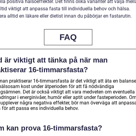
lla positiva hälsoeffekter. Det finns olika varianter att välja mel
lltid viktigt att anpassa fasta till individuella behov och hälsa.
ra alltid en läkare eller dietist innan du påbörjar en fastarutin.
FAQ
 är viktigt att tänka på när man
ktiserar 16-timmarsfasta?
man praktiserar 16-timmarsfasta är det viktigt att äta en balans
hälsosam kost under ätperioden för att få nödvändiga
ngsämnen. Det är också viktigt att vara medveten om eventuella
dringar i energinivåer, humör eller aptit under fasteperioden. O
upplever några negativa effekter, bör man överväga att anpass
 för att passa ens individuella behov.
m kan prova 16-timmarsfasta?