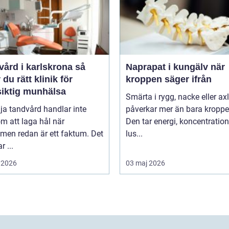
ård i karlskrona så
Naprapat i kungälv när
r du rätt klinik för
kroppen säger ifrån
siktig munhälsa
Smärta i rygg, nacke eller ax
lja tandvård handlar inte
påverkar mer än bara kroppe
m att laga hål när
Den tar energi, koncentratio
men redan är ett faktum. Det
lus...
r ...
 2026
03 maj 2026