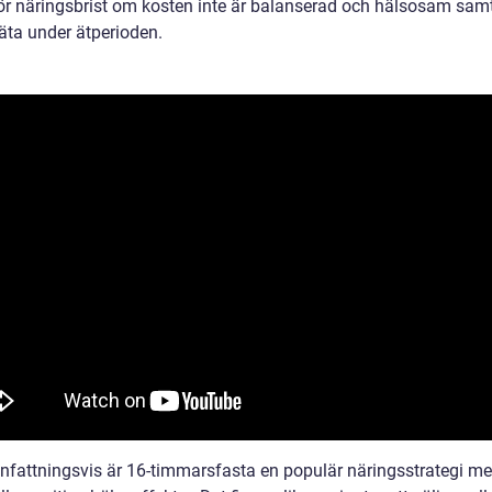
för näringsbrist om kosten inte är balanserad och hälsosam samt
räta under ätperioden.
attningsvis är 16-timmarsfasta en populär näringsstrategi m