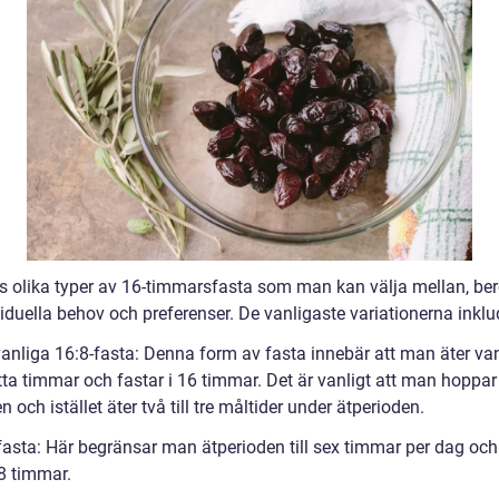
ns olika typer av 16-timmarsfasta som man kan välja mellan, be
iduella behov och preferenser. De vanligaste variationerna inklu
vanliga 16:8-fasta: Denna form av fasta innebär att man äter van
tta timmar och fastar i 16 timmar. Det är vanligt att man hoppar
n och istället äter två till tre måltider under ätperioden.
-fasta: Här begränsar man ätperioden till sex timmar per dag och
8 timmar.