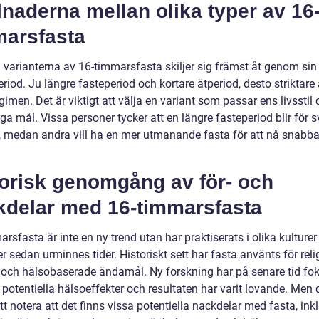
lnaderna mellan olika typer av 16
marsfasta
 varianterna av 16-timmarsfasta skiljer sig främst åt genom sin 
riod. Ju längre fasteperiod och kortare ätperiod, desto striktare 
gimen. Det är viktigt att välja en variant som passar ens livsstil
ga mål. Vissa personer tycker att en längre fasteperiod blir för s
, medan andra vill ha en mer utmanande fasta för att nå snabba
.
torisk genomgång av för- och
kdelar med 16-timmarsfasta
rsfasta är inte en ny trend utan har praktiserats i olika kulturer
er sedan urminnes tider. Historiskt sett har fasta använts för reli
 och hälsobaserade ändamål. Ny forskning har på senare tid fo
potentiella hälsoeffekter och resultaten har varit lovande. Men 
att notera att det finns vissa potentiella nackdelar med fasta, ink