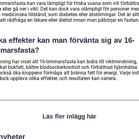
mmarsfasta kan vara lämpligt för friska vuxna som vill förbättra
 eller gå ner i vikt. Det kan dock vara olämpligt för personer me
 medicinska tillstånd, som diabetes eller ätstörningar. Det är allt
att rådfråga en läkare eller dietist innan man påbörjar en fastaru
ka effekter kan man förvänta sig av 16-
mmarsfasta?
ning har visat att 16-timmarsfasta kan bidra till viktminskning,
at bukfett, bättre blodsockerkontroll och förbättrad hjärnhälsa.
också öka kroppens förmåga att bränna fett för energi. Varje ind
ock uppleva olika effekter, och resultaten kan variera.
Läs fler inlägg här
 nyheter