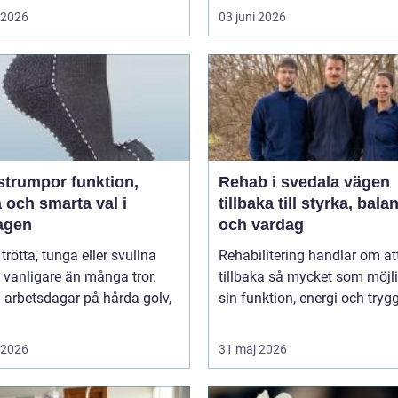
i 2026
03 juni 2026
umpor funktion,
Rehab i svedala vägen
 och smarta val i
tillbaka till styrka, bala
agen
och vardag
 trötta, tunga eller svullna
Rehabilitering handlar om at
 vanligare än många tror.
tillbaka så mycket som möjli
 arbetsdagar på hårda golv,
sin funktion, energi och trygg
i 2026
31 maj 2026