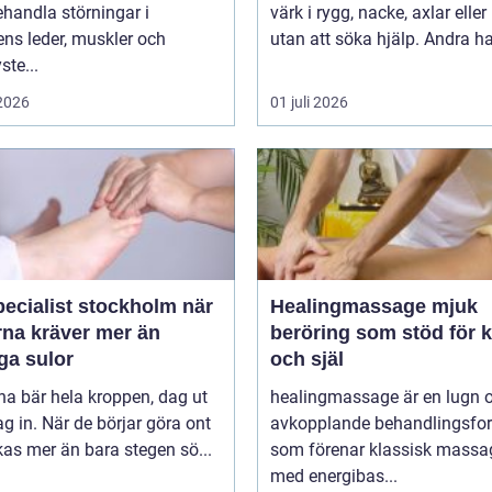
handla störningar i
värk i rygg, nacke, axlar eller
ns leder, muskler och
utan att söka hjälp. Andra har
ste...
 2026
01 juli 2026
ecialist stockholm när
Healingmassage mjuk
rna kräver mer än
beröring som stöd för 
ga sulor
och själ
na bär hela kroppen, dag ut
healingmassage är en lugn 
g in. När de börjar göra ont
avkopplande behandlingsfo
påverkas mer än bara stegen sö...
som förenar klassisk massa
med energibas...