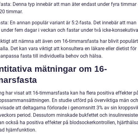
-fasta: Denna typ innebär att man äter endast under fyra timmar
 20 timmar.
asta: En annan populär variant är 5:2-fasta. Det innebär att man 
 under fem dagar i veckan och fastar under två icke-konsekutiva
iktigt att nämna att även om 16-timmarsfasta har blivit populärt
 alla. Det kan vara viktigt att konsultera en läkare eller dietist för 
anpassa fasta till individuella behov och hälsa.
titativa mätningar om 16-
marsfasta
g har visat att 16-timmarsfasta kan ha flera positiva effekter p
ppssammansättningen. En studie utförd på överviktiga män oc
 visade att deltagarna förlorade i genomsnitt 3% av sin kroppsvi
 veckors period. Dessutom minskade bukfettet och insulinresiste
an också ha positiva effekter på blodsockerkontrollen, hjärthäls
ad hjärnfunktion.