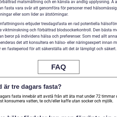
förbättrad matsmältning och en känsla av andlig upplysning. Å 
an fasta vara svår att genomföra för personer med hälsomässi
ingar eller som lider av ätstörningar.
attningsvis erbjuder tresdagsfasta en rad potentiella hälsoförd
ve viktminskning och förbättrad blodsockerkontroll. Den bästa 
tan beror på individens hälsa och preferenser. Som med allt anna
nderas det att konsultera en hälso- eller näringsexpert innan 
 en fasteperiod för att säkerställa att det är lämpligt och säkert.
FAQ
 är tre dagars fasta?
dagars fasta innebär att avstå från att äta mat under 72 timmar
st konsumera vatten, te och/eller kaffe utan socker och mjölk.