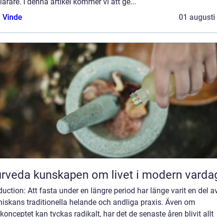
ärare. I denna artikel kommer vi att ge...
 Vinde
01 augusti
Ayurveda kunskapen om livet i modern varda
duction: Att fasta under en längre period har länge varit en del a
iskans traditionella helande och andliga praxis. Även om
konceptet kan tyckas radikalt, har det de senaste åren blivit allt