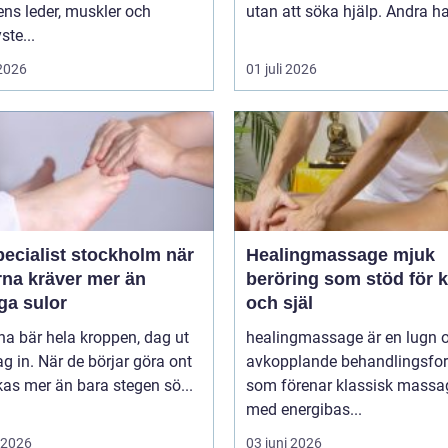
ns leder, muskler och
utan att söka hjälp. Andra har
ste...
 2026
01 juli 2026
ecialist stockholm när
Healingmassage mjuk
rna kräver mer än
beröring som stöd för 
ga sulor
och själ
na bär hela kroppen, dag ut
healingmassage är en lugn 
g in. När de börjar göra ont
avkopplande behandlingsfo
påverkas mer än bara stegen sö...
som förenar klassisk massa
med energibas...
i 2026
03 juni 2026