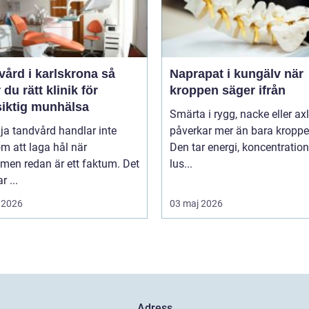
ård i karlskrona så
Naprapat i kungälv när
r du rätt klinik för
kroppen säger ifrån
siktig munhälsa
Smärta i rygg, nacke eller ax
lja tandvård handlar inte
påverkar mer än bara kroppe
m att laga hål när
Den tar energi, koncentratio
men redan är ett faktum. Det
lus...
r ...
 2026
03 maj 2026
Adress