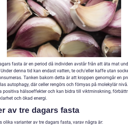
agars fasta är en period då individen avstår från att äta mat un
 Under denna tid kan endast vatten, te och/eller kaffe utan sock
onsumeras. Tanken bakom detta är att kroppen genomgår en pr
las autophagy, där celler rengörs och förnyas på molekylär nivå
 positiva hälsoeffekter och kan bidra till viktminskning, förbätt
klarhet och ökad energi.
r av tre dagars fasta
s olika varianter av tre dagars fasta, varav några är: