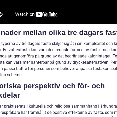
lnader mellan olika tre dagars fas
 typerna av tre dagars fasta skiljer sig åt i sin komplexitet och k
in. En vattenfasta kan vara den renaste formen av fasta, men ka
de att genomföra på grund av det begränsade kaloriintaget. Te
sta kan vara mer hanterbar på grund av dryckesalternativen. Per
an passa bättre för personer som behöver anpassa fastakoncepte
gliga schema.
oriska perspektiv och för- och
kdelar
ar praktiserats i kulturella och religiösa sammanhang i århundr
örespråkare har framhållit de positiva effekterna av fasta, som 