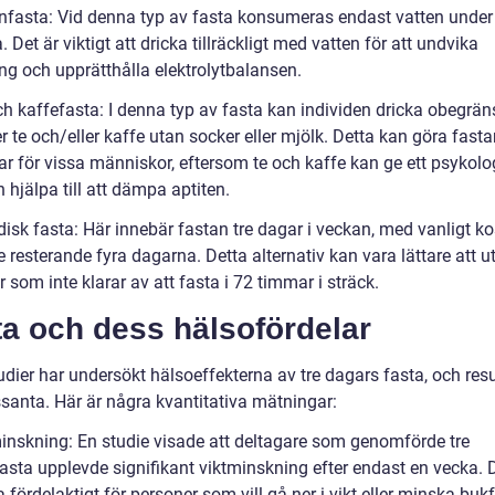
enfasta: Vid denna typ av fasta konsumeras endast vatten under 
 Det är viktigt att dricka tillräckligt med vatten för att undvika
ng och upprätthålla elektrolytbalansen.
och kaffefasta: I denna typ av fasta kan individen dricka obegrä
 te och/eller kaffe utan socker eller mjölk. Detta kan göra fast
ar för vissa människor, eftersom te och kaffe kan ge ett psykolo
 hjälpa till att dämpa aptiten.
disk fasta: Här innebär fastan tre dagar i veckan, med vanligt ko
 resterande fyra dagarna. Detta alternativ kan vara lättare att ut
 som inte klarar av att fasta i 72 timmar i sträck.
a och dess hälsofördelar
udier har undersökt hälsoeffekterna av tre dagars fasta, och res
ssanta. Här är några kvantitativa mätningar:
minskning: En studie visade att deltagare som genomförde tre
asta upplevde signifikant viktminskning efter endast en vecka. 
 fördelaktigt för personer som vill gå ner i vikt eller minska bukf