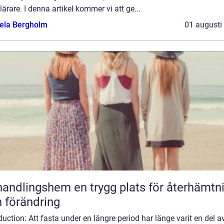
ärare. I denna artikel kommer vi att ge...
ela Bergholm
01 augusti
gshem en trygg plats för återhämtning
 förändring
duction: Att fasta under en längre period har länge varit en del a