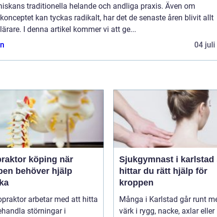
iskans traditionella helande och andliga praxis. Även om
konceptet kan tyckas radikalt, har det de senaste åren blivit allt
ärare. I denna artikel kommer vi att ge...
n
04 jul
raktor köping när
Sjukgymnast i karlstad så
pen behöver hjälp
hittar du rätt hjälp för
aka
kroppen
opraktor arbetar med att hitta
Många i Karlstad går runt m
handla störningar i
värk i rygg, nacke, axlar eller