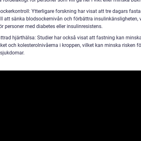
ockerkontroll: Ytterligare forskning har visat att tre dagars fast
ill att sänka blodsockernivån och förbättra insulinkänsligheten, v
för personer med diabetes eller insulinresistens.
ttrad hjärthälsa: Studier har också visat att fastning kan minsk
ket och kolesterolnivåerna i kroppen, vilket kan minska risken för
lsjukdomar.