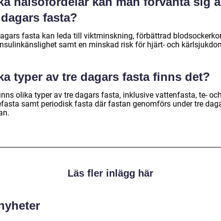
ka hälsofördelar kan man förvänta sig 
 dagars fasta?
agars fasta kan leda till viktminskning, förbättrad blodsockerkon
insulinkänslighet samt en minskad risk för hjärt- och kärlsjukdo
ka typer av tre dagars fasta finns det?
inns olika typer av tre dagars fasta, inklusive vattenfasta, te- oc
efasta samt periodisk fasta där fastan genomförs under tre daga
an.
Läs fler inlägg här
 nyheter