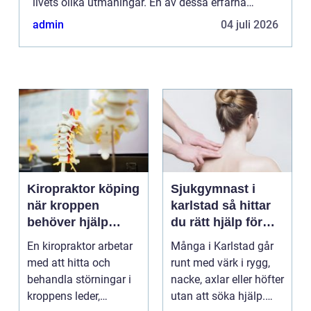
livets olika utmaningar. En av dessa erfarna
psykologer är Tove M...
admin
04 juli 2026
Kiropraktor köping
Sjukgymnast i
när kroppen
karlstad så hittar
behöver hjälp
du rätt hjälp för
tillbaka
kroppen
En kiropraktor arbetar
Många i Karlstad går
med att hitta och
runt med värk i rygg,
behandla störningar i
nacke, axlar eller höfter
kroppens leder,
utan att söka hjälp.