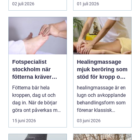
muskler och
Andra har ...
02 juli 2026
01 juli 2026
nervsyste...
Fotspecialist
Healingmassage
stockholm när
mjuk beröring som
fötterna kräver
stöd för kropp och
mer än vanliga
själ
Fötterna bär hela
healingmassage är en
sulor
kroppen, dag ut och
lugn och avkopplande
dag in. När de börjar
behandlingsform som
göra ont påverkas mer
förenar klassisk
än bara stegen sö...
massage med
15 juni 2026
03 juni 2026
energibas...