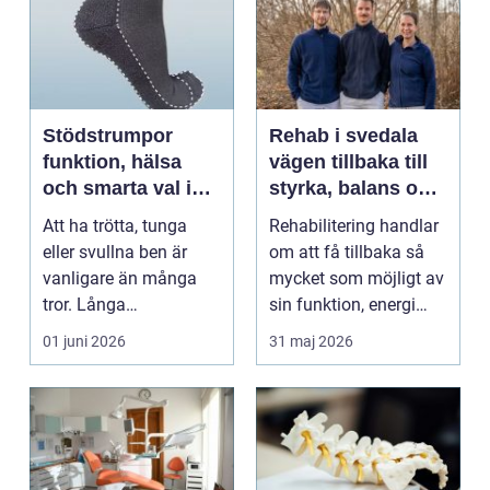
Stödstrumpor
Rehab i svedala
funktion, hälsa
vägen tillbaka till
och smarta val i
styrka, balans och
vardagen
vardag
Att ha trötta, tunga
Rehabilitering handlar
eller svullna ben är
om att få tillbaka så
vanligare än många
mycket som möjligt av
tror. Långa
sin funktion, energi
arbetsdagar på hårda
och trygghet...
01 juni 2026
31 maj 2026
golv, ...