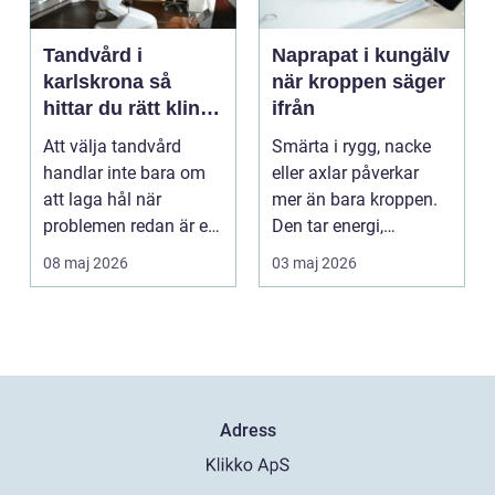
Tandvård i
Naprapat i kungälv
karlskrona så
när kroppen säger
hittar du rätt klinik
ifrån
för långsiktig
Att välja tandvård
Smärta i rygg, nacke
munhälsa
handlar inte bara om
eller axlar påverkar
att laga hål när
mer än bara kroppen.
problemen redan är ett
Den tar energi,
faktum. Det handlar ...
koncentration och
08 maj 2026
03 maj 2026
lus...
Adress