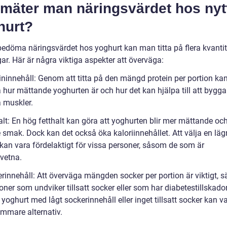
 mäter man näringsvärdet hos nyt
hurt?
 bedöma näringsvärdet hos yoghurt kan man titta på flera kvantit
ar. Här är några viktiga aspekter att överväga:
eininnehåll: Genom att titta på den mängd protein per portion k
hur mättande yoghurten är och hur det kan hjälpa till att bygg
a muskler.
alt: En hög fetthalt kan göra att yoghurten blir mer mättande oc
e smak. Dock kan det också öka kaloriinnehållet. Att välja en läg
 kan vara fördelaktigt för vissa personer, såsom de som är
vetna.
rinnehåll: Att överväga mängden socker per portion är viktigt, sä
oner som undviker tillsatt socker eller som har diabetestillskador
 yoghurt med lågt sockerinnehåll eller inget tillsatt socker kan v
mmare alternativ.