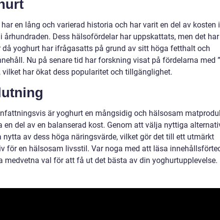
hurt
har en lång och varierad historia och har varit en del av kosten
r i århundraden. Dess hälsofördelar har uppskattats, men det har
 då yoghurt har ifrågasatts på grund av sitt höga fetthalt och
nehåll. Nu på senare tid har forskning visat på fördelarna med ”
 vilket har ökat dess popularitet och tillgänglighet.
lutning
attningsvis är yoghurt en mångsidig och hälsosam matprodu
 en del av en balanserad kost. Genom att välja nyttiga alternati
nytta av dess höga näringsvärde, vilket gör det till ett utmärkt
iv för en hälsosam livsstil. Var noga med att läsa innehållsfört
a medvetna val för att få ut det bästa av din yoghurtupplevelse.