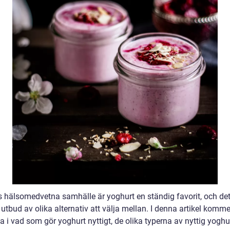
s hälsomedvetna samhälle är yoghurt en ständig favorit, och det
t utbud av olika alternativ att välja mellan. I denna artikel kommer
a i vad som gör yoghurt nyttigt, de olika typerna av nyttig yogh