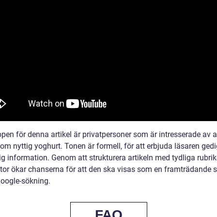
en för denna artikel är privatpersoner som är intresserade av at
om nyttig yoghurt. Tonen är formell, för att erbjuda läsaren ged
itlig information. Genom att strukturera artikeln med tydliga rubri
stor ökar chanserna för att den ska visas som en framträdande 
Google-sökning.
FAQ