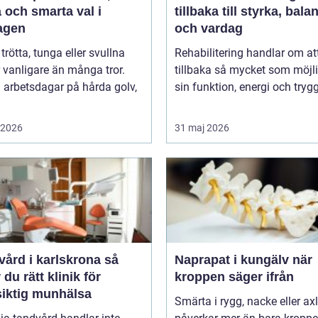
 och smarta val i
tillbaka till styrka, bala
agen
och vardag
 trötta, tunga eller svullna
Rehabilitering handlar om at
 vanligare än många tror.
tillbaka så mycket som möjli
 arbetsdagar på hårda golv,
sin funktion, energi och trygg
i 2026
31 maj 2026
ård i karlskrona så
Naprapat i kungälv när
r du rätt klinik för
kroppen säger ifrån
siktig munhälsa
Smärta i rygg, nacke eller ax