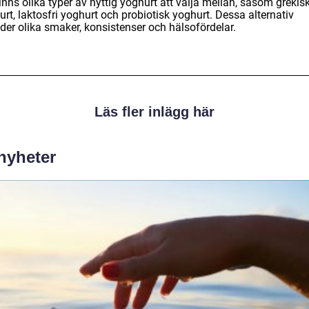
inns olika typer av nyttig yoghurt att välja mellan, såsom grekis
rt, laktosfri yoghurt och probiotisk yoghurt. Dessa alternativ
der olika smaker, konsistenser och hälsofördelar.
Läs fler inlägg här
 nyheter