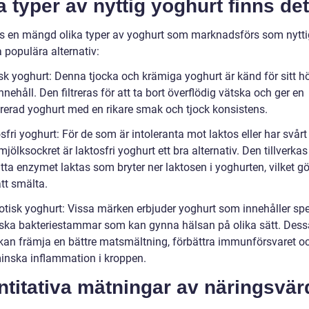
a typer av nyttig yoghurt finns de
ns en mängd olika typer av yoghurt som marknadsförs som nytti
 populära alternativ:
isk yoghurt: Denna tjocka och krämiga yoghurt är känd för sitt h
nnehåll. Den filtreras för att ta bort överflödig vätska och ger en
rerad yoghurt med en rikare smak och tjock konsistens.
sfri yoghurt: För de som är intoleranta mot laktos eller har svårt 
jölksockret är laktosfri yoghurt ett bra alternativ. Den tillverk
sätta enzymet laktas som bryter ner laktosen i yoghurten, vilket g
att smälta.
iotisk yoghurt: Vissa märken erbjuder yoghurt som innehåller spe
iska bakteriestammar som kan gynna hälsan på olika sätt. Dess
an främja en bättre matsmältning, förbättra immunförsvaret oc
 minska inflammation i kroppen.
titativa mätningar av näringsvär