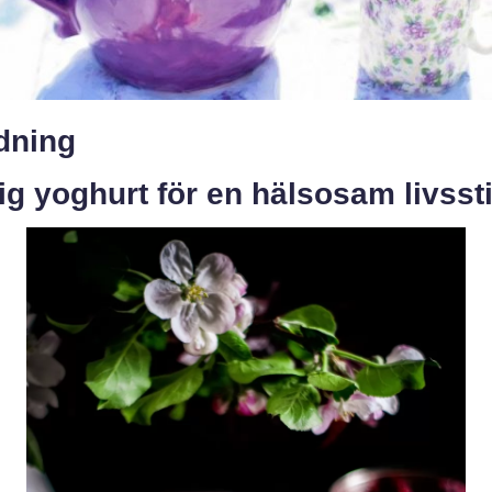
dning
ig yoghurt för en hälsosam livssti