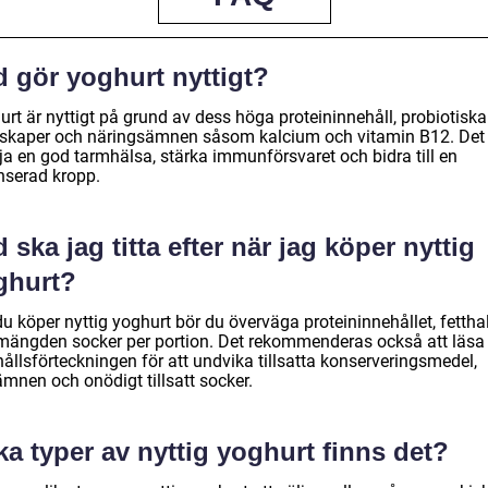
d gör yoghurt nyttigt?
rt är nyttigt på grund av dess höga proteininnehåll, probiotiska
skaper och näringsämnen såsom kalcium och vitamin B12. Det
ja en god tarmhälsa, stärka immunförsvaret och bidra till en
nserad kropp.
 ska jag titta efter när jag köper nyttig
ghurt?
u köper nyttig yoghurt bör du överväga proteininnehållet, fettha
mängden socker per portion. Det rekommenderas också att läsa
ållsförteckningen för att undvika tillsatta konserveringsmedel,
ämnen och onödigt tillsatt socker.
ka typer av nyttig yoghurt finns det?