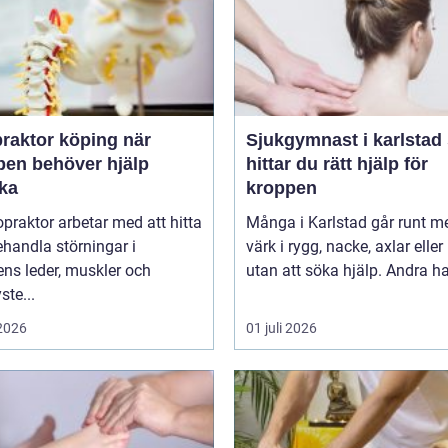
raktor köping när
Sjukgymnast i karlstad så
pen behöver hjälp
hittar du rätt hjälp för
aka
kroppen
opraktor arbetar med att hitta
Många i Karlstad går runt m
handla störningar i
värk i rygg, nacke, axlar eller
ns leder, muskler och
utan att söka hjälp. Andra har
ste...
 2026
01 juli 2026