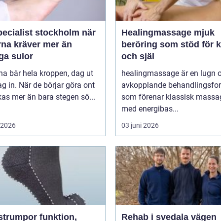
ecialist stockholm när
Healingmassage mjuk
rna kräver mer än
beröring som stöd för 
ga sulor
och själ
na bär hela kroppen, dag ut
healingmassage är en lugn 
g in. När de börjar göra ont
avkopplande behandlingsfo
påverkas mer än bara stegen sö...
som förenar klassisk massa
med energibas...
i 2026
03 juni 2026
umpor funktion,
Rehab i svedala vägen