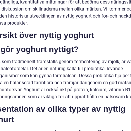
illgängliga, kvantitativa mätningar för att bedöma dess näringsv
 diskussion om skillnaderna mellan olika märken. Vi kommer oc
 den historiska utvecklingen av nyttig yoghurt och för- och nack
sa produkter.
sikt över nyttig yoghurt
gör yoghurt nyttigt?
, som traditionellt framställs genom fermentering av mjölk, är v
 hälsofördelar. Det är en naturlig källa till probiotika, levande
ganismer som kan gynna tarmhälsan. Dessa probiotika hjälper ti
la en balanserad tarmflora och främjar därigenom en god mats
unförsvar. Yoghurt är också rikt på protein, kalcium, vitamin B
äringsämnen som är viktiga för att upprätthålla en hälsosam kr
entation av olika typer av nyttig
hurt