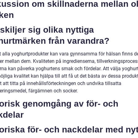
ussion om skillnaderna mellan ol
ken
skiljer sig olika nyttiga
hurtmärken från varandra?
tt alla yoghurtprodukter kan vara gynnsamma för hälsan finns d
der mellan dem. Kvaliteten på ingredienserna, tillverkningsproce
serna kan påverka yoghurtens smak och fördelar. Att välja yoghur
jliga kvalitet kan hjälpa till att få ut det bästa av dessa produkt
gt att titta på innehållsförteckningen och undvika tillsatta
eringsmedel, färgämnen och socker.
torisk genomgång av för- och
kdelar
oriska för- och nackdelar med nyt