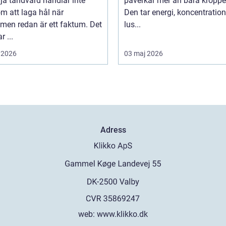
lja tandvård handlar inte
påverkar mer än bara kroppe
m att laga hål när
Den tar energi, koncentratio
men redan är ett faktum. Det
lus...
r ...
 2026
03 maj 2026
Adress
web:
www.klikko.dk