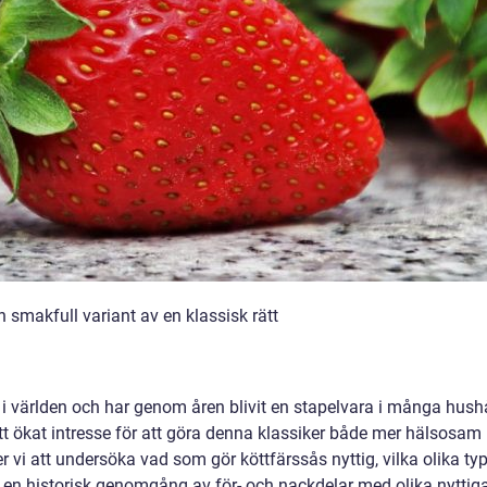
 smakfull variant av en klassisk rätt
 i världen och har genom åren blivit en stapelvara i många hushå
tt ökat intresse för att göra denna klassiker både mer hälsosam
r vi att undersöka vad som gör köttfärssås nyttig, vilka olika ty
ge en historisk genomgång av för- och nackdelar med olika nyttig