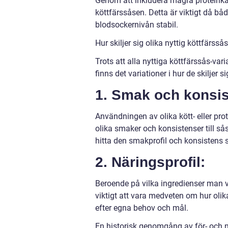
Genom att inkludera magra proteinkäl
köttfärssåsen. Detta är viktigt då båd
blodsockernivån stabil.
Hur skiljer sig olika nyttig köttfärss
Trots att alla nyttiga köttfärssås-v
finns det variationer i hur de skiljer si
1. Smak och konsis
Användningen av olika kött- eller prot
olika smaker och konsistenser till sås
hitta den smakprofil och konsistens 
2. Näringsprofil:
Beroende på vilka ingredienser man vä
viktigt att vara medveten om hur oli
efter egna behov och mål.
En historisk genomgång av för- och n