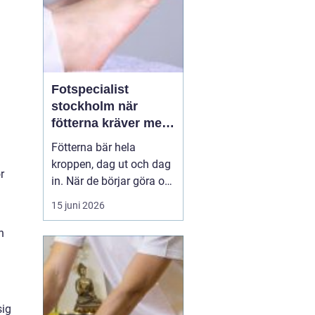
Fotspecialist
stockholm när
fötterna kräver mer
än vanliga sulor
Fötterna bär hela
n
kroppen, dag ut och dag
r
in. När de börjar göra ont
påverkas mer än bara
15 juni 2026
stegen sömn, träning,
arbete och humör kan bli
n
lidande. Många försöker
länge med egenvård,
inlägg från sportbutiken
eller vila, men
sig