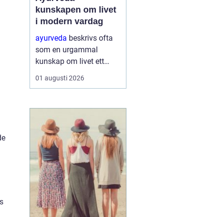
kunskapen om livet
i modern vardag
ayurveda
beskrivs ofta
som en urgammal
kunskap om livet ett
praktiskt system för
01 augusti 2026
hälsa som förenar kropp,
sinne och omgivning. I
stället för att enbart
fokusera på symptom
försöker ayurvedan
de
förstå varf...
rs