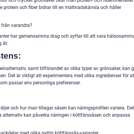
lor och mycket grönsaker ökar man protein- och fiberinnehållet 
e protein och fiber bidrar till en mättnadskänsla och håller
ås från varandra?
arianter har gemensamma drag och syftar till att vara hälsosamma
g åt:
tens:
einalternativ, samt tillförandet av olika typer av grönsaker, kan 
en. Det är viktigt att experimentera med olika ingredienser för at
som passar ens personliga preferenser.
ljer och hur man tillagar såsen kan näringsprofilen variera. Det
ka alternativ kan påverka näringen i köttfärssåsen och anpassa
ackdelar med olika nyttig köttfärssås-varianter