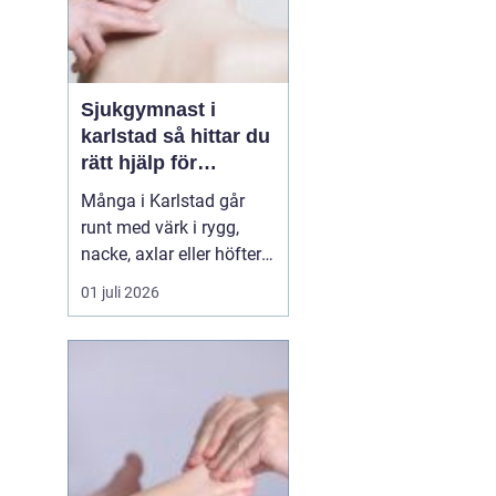
Sjukgymnast i
karlstad så hittar du
rätt hjälp för
kroppen
Många i Karlstad går
runt med värk i rygg,
nacke, axlar eller höfter
utan att söka hjälp.
01 juli 2026
Andra har råkat ut för en
idrottsskada eller
plötsligt fått huvudvärk
och yrsel som vägrar
släppa. En legitimerad
sjukgymnast kan då
göra stor skillnad.
Genom n...