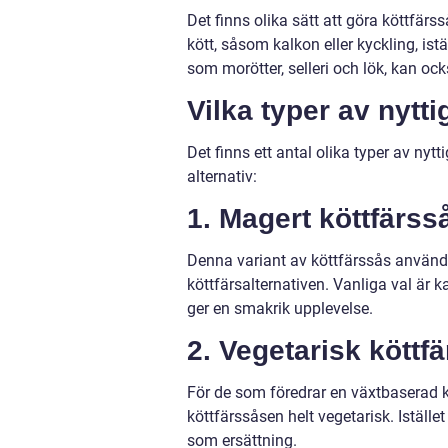
Det finns olika sätt att göra köttfärs
kött, såsom kalkon eller kyckling, istä
som morötter, selleri och lök, kan oc
Vilka typer av nytti
Det finns ett antal olika typer av nyt
alternativ:
1. Magert köttfärss
Denna variant av köttfärssås används o
köttfärsalternativen. Vanliga val är k
ger en smakrik upplevelse.
2. Vegetarisk köttf
För de som föredrar en växtbaserad kost
köttfärssåsen helt vegetarisk. Iställ
som ersättning.