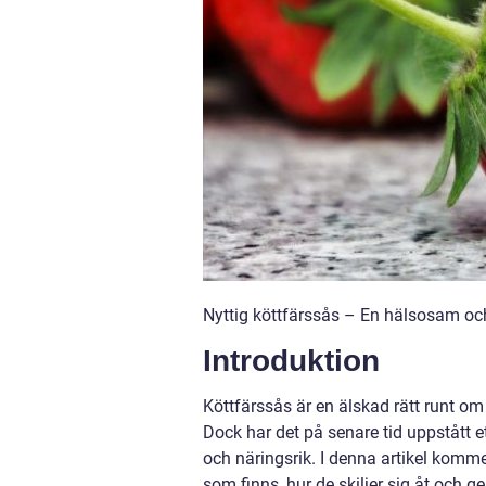
Nyttig köttfärssås – En hälsosam och
Introduktion
Köttfärssås är en älskad rätt runt om
Dock har det på senare tid uppstått e
och näringsrik. I denna artikel komme
som finns, hur de skiljer sig åt och 