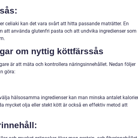
ssås:
r celiaki kan det vara svårt att hitta passande maträtter. En
m att använda glutenfri pasta och att undvika ingredienser som
rn.
gar om nyttig köttfärssås
igare är att mäta och kontrollera näringsinnehållet. Nedan följer
n göra:
älja hälsosamma ingredienser kan man minska antalet kalorier
a mycket olja eller stekt kött är också en effektiv metod att
rinnehåll: