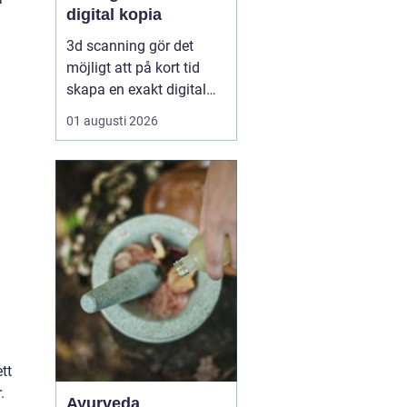
digital kopia
3d scanning gör det
möjligt att på kort tid
skapa en exakt digital
kopia av nästan vad
01 augusti 2026
som helst: en liten detalj,
en bil, en hel byggnad
eller en hel fabrik.
Tekniken används i dag
inom industri, bygg,
fastigheter, kulturarv och
infrastruktur för at...
tt
.
Ayurveda