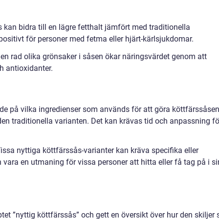
 kan bidra till en lägre fetthalt jämfört med traditionella
 positivt för personer med fetma eller hjärt-kärlsjukdomar.
 en rad olika grönsaker i såsen ökar näringsvärdet genom att
ch antioxidanter.
de på vilka ingredienser som används för att göra köttfärssåse
den traditionella varianten. Det kan krävas tid och anpassning fö
Vissa nyttiga köttfärssås-varianter kan kräva specifika eller
 vara en utmaning för vissa personer att hitta eller få tag på i si
tet ”nyttig köttfärssås” och gett en översikt över hur den skiljer 