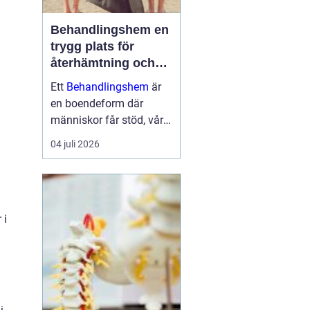
Behandlingshem en
trygg plats för
återhämtning och
förändring
Ett
Behandlingshem
är
en boendeform där
människor får stöd, vård
och struktur under en
04 juli 2026
period i livet när det
egna nätverket eller
öppenvården inte räcker.
Målet är att skapa
 i
trygghet, stabilitet och
förutsättni...