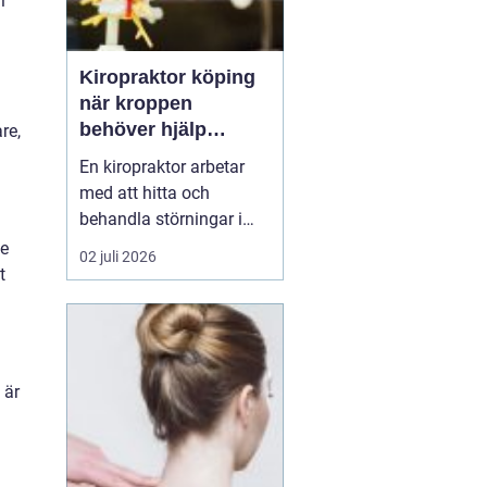
i
Kiropraktor köping
när kroppen
behöver hjälp
re,
tillbaka
En kiropraktor arbetar
med att hitta och
behandla störningar i
kroppens leder, muskler
ge
02 juli 2026
och nervsystem. Målet
t
är ofta enkelt: mindre
smärta, bättre rörlighet
och en vardag som
fungerar igen.
 är
Kiropraktik passar
många som kämpar
med återkommande
ryggont...