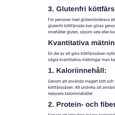
3. Glutenfri köttfär
För personer med glutenintolerans elle
glutenfri köttfärssås kan göras geno
innehåller gluten, såsom vete eller ko
Kvantitativa mätnin
En del av att göra köttfärssåsen nytt
några kvantitativa mätningar man ka
1. Kaloriinnehåll:
Genom att använda magert kött och v
köttfärssåsen. Att undvika att använd
reducera kaloriinnehållet.
2. Protein- och fibe