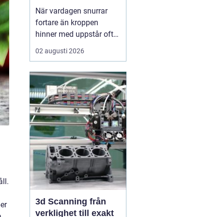
När vardagen snurrar
fortare än kroppen
hinner med uppstår ofta
spänningar, oro och
02 augusti 2026
trötthet som inte går att
vila bort på en helg.
Många börjar då söka
efter metoder som kan
skapa lugn på djupet,
inte bara i tankarna utan
också i kroppen. I den
sökn...
ll.
3d Scanning från
per
verklighet till exakt
a