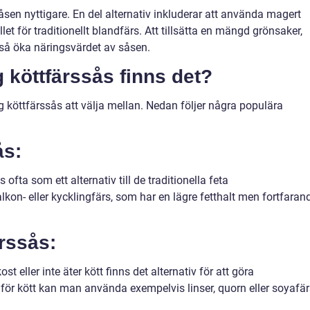
såsen nyttigare. En del alternativ inkluderar att använda magert
llet för traditionellt blandfärs. Att tillsätta en mängd grönsaker,
kså öka näringsvärdet av såsen.
g köttfärssås finns det?
tig köttfärssås att välja mellan. Nedan följer några populära
ås:
fta som ett alternativ till de traditionella feta
alkon- eller kycklingfärs, som har en lägre fetthalt men fortfaran
ärssås:
 eller inte äter kött finns det alternativ för att göra
et för kött kan man använda exempelvis linser, quorn eller soyafä