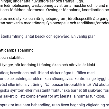
ningar, underlätta huvudrörelser och främja lugn.
m ledmobilisering, avslappning av strama muskler och ibland m
t och föräldrar informeras. Övningar för balans, koordination o
s med styrke- och rörlighetsprogram, idrottsspecifik återgång
 kan samverka med tränare, fysioterapeut och tandläkare/ortodo
 återhämtning, antal besök och egenvård. En vanlig plan
r att dämpa spänning.
och stabilitet.
tyngre, när laddning i träning ökas och när vila är klokt.
lder, besvär och mål. Ibland räcker några tillfällen med
nde belastningsproblem kan säsongsvisa kontroller ge trygghe
växt eller intensiv träning. När passar kiropraktik inte? Vid akuta
logiska symtom eller misstänkt fraktur ska barnet till sjukvård för
r säkert, bli ett komplement för att återställa normal funktion.
iropraktor inte bara behandling, utan även begriplig vägledning 