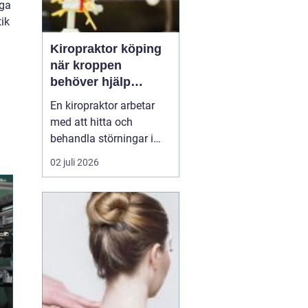
nga
ik
Kiropraktor köping
när kroppen
behöver hjälp
tillbaka
En kiropraktor arbetar
med att hitta och
behandla störningar i
kroppens leder, muskler
02 juli 2026
och nervsystem. Målet
är ofta enkelt: mindre
smärta, bättre rörlighet
och en vardag som
fungerar igen.
Kiropraktik passar
många som kämpar
med återkommande
ryggont...