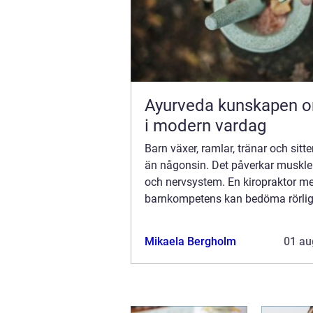
Ayurveda kunskapen om livet
i modern vardag
Barn växer, ramlar, tränar och sitte
än någonsin. Det påverkar muskler
och nervsystem. En kiropraktor m
barnkompetens kan bedöma rörlig
belastningsmönster och hållning fö
Mikaela Bergholm
01 au