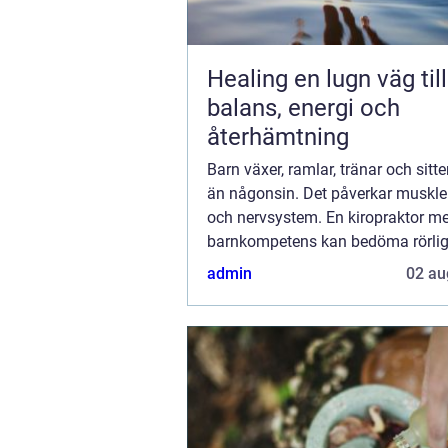
Healing en lugn väg till
balans, energi och
återhämtning
Barn växer, ramlar, tränar och sitte
än någonsin. Det påverkar muskler
och nervsystem. En kiropraktor m
barnkompetens kan bedöma rörlig
belastningsmönster och hållning fö
admin
02 au