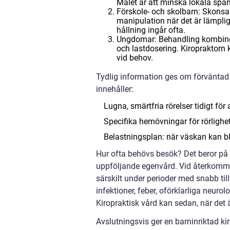
Målet är att minska lokala spän
Förskole- och skolbarn: Skonsa
manipulation när det är lämplig
hållning ingår ofta.
Ungdomar: Behandling kombinera
och lastdosering. Kiropraktorn
vid behov.
Tydlig information ges om förväntad
innehåller:
Lugna, smärtfria rörelser tidigt fö
Specifika hemövningar för rörlighet 
Belastningsplan: när väskan kan bli 
Hur ofta behövs besök? Det beror på å
uppföljande egenvård. Vid återkomma
särskilt under perioder med snabb till
infektioner, feber, oförklarliga neuro
Kiropraktisk vård kan sedan, när det ä
Avslutningsvis ger en barninriktad k