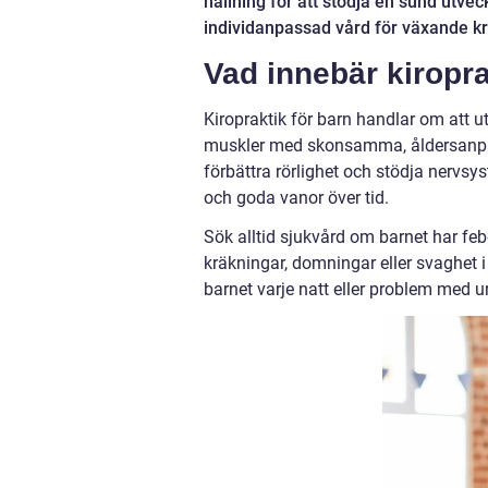
hållning för att stödja en sund utvec
individanpassad vård för växande k
Vad innebär kiropra
Kiropraktik för barn handlar om att 
muskler med skonsamma, åldersanpass
förbättra rörlighet och stödja nervsy
och goda vanor över tid.
Sök alltid sjukvård om barnet har feb
kräkningar, domningar eller svaghet 
barnet varje natt eller problem med 