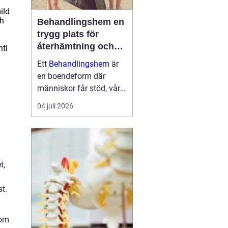
ild
ch
Behandlingshem en
trygg plats för
återhämtning och
nti
förändring
Ett
Behandlingshem
är
en boendeform där
människor får stöd, vård
och struktur under en
04 juli 2026
period i livet när det
egna nätverket eller
öppenvården inte räcker.
Målet är att skapa
trygghet, stabilitet och
t,
förutsättni...
st.
som