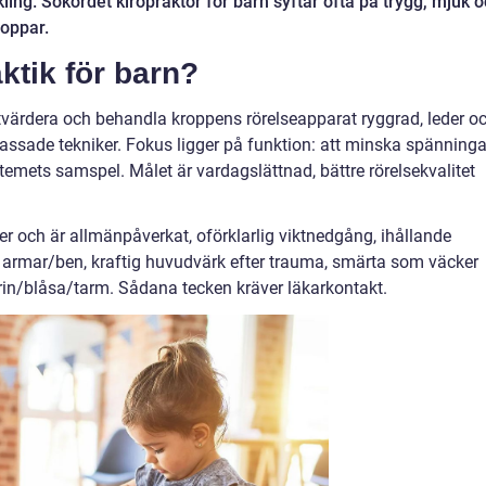
kling. Sökordet kiropraktor för barn syftar ofta på trygg, mjuk 
roppar.
ktik för barn?
utvärdera och behandla kroppens rörelseapparat ryggrad, leder o
ade tekniker. Fokus ligger på funktion: att minska spänninga
stemets samspel. Målet är vardagslättnad, bättre rörelsekvalitet
er och är allmänpåverkat, oförklarlig viktnedgång, ihållande
i armar/ben, kraftig huvudvärk efter trauma, smärta som väcker
urin/blåsa/tarm. Sådana tecken kräver läkarkontakt.