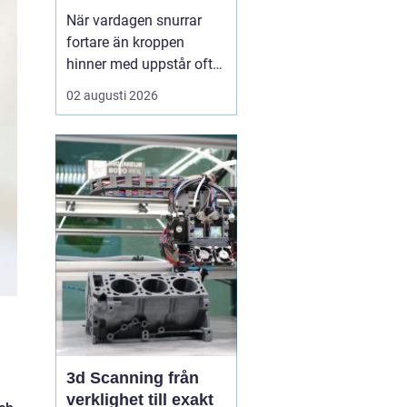
När vardagen snurrar
fortare än kroppen
hinner med uppstår ofta
spänningar, oro och
02 augusti 2026
trötthet som inte går att
vila bort på en helg.
Många börjar då söka
efter metoder som kan
skapa lugn på djupet,
inte bara i tankarna utan
också i kroppen. I den
sökn...
3d Scanning från
verklighet till exakt