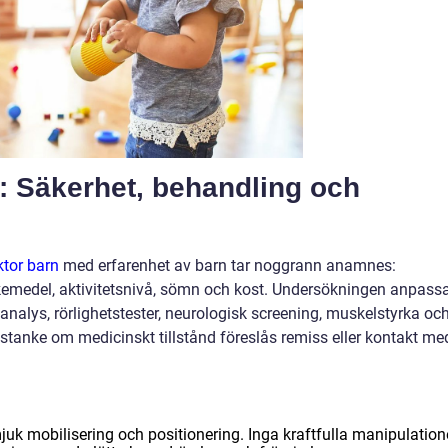
ll: Säkerhet, behandling och
ktor barn
med erfarenhet av barn tar noggrann anamnes:
läkemedel, aktivitetsnivå, sömn och kost. Undersökningen anpass
analys, rörlighetstester, neurologisk screening, muskelstyrka oc
tanke om medicinskt tillstånd föreslås remiss eller kontakt me
juk mobilisering och positionering. Inga kraftfulla manipulation