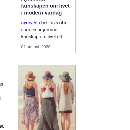
kunskapen om livet
i modern vardag
ayurveda
beskrivs ofta
som en urgammal
kunskap om livet ett
praktiskt system för
01 augusti 2026
hälsa som förenar kropp,
sinne och omgivning. I
stället för att enbart
fokusera på symptom
försöker ayurvedan
as
förstå varf...
h
d
er.