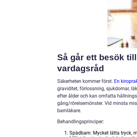
Så går ett besök ti
vardagsråd
Säkerheten kommer först.
En kiropra
graviditet, förlossning, sjukdomar, 
efter ålder och kan omfatta hållnings
gång/rörelsemönster. Vid minsta miss
barnläkare.
Behandlingsprinciper:
Spädbarn: Mycket lätta tryck, m