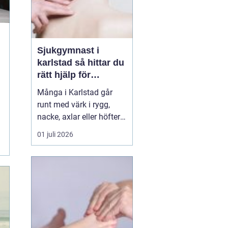
Sjukgymnast i
karlstad så hittar du
rätt hjälp för
kroppen
Många i Karlstad går
runt med värk i rygg,
nacke, axlar eller höfter
utan att söka hjälp.
01 juli 2026
Andra har råkat ut för en
idrottsskada eller
plötsligt fått huvudvärk
och yrsel som vägrar
släppa. En legitimerad
sjukgymnast kan då
göra stor skillnad.
Genom n...