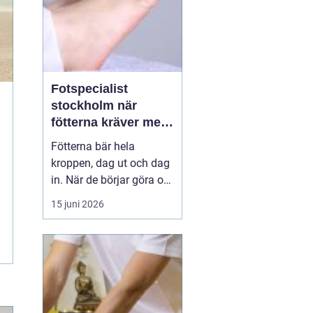
Fotspecialist
stockholm när
fötterna kräver mer
än vanliga sulor
Fötterna bär hela
kroppen, dag ut och dag
in. När de börjar göra ont
påverkas mer än bara
15 juni 2026
stegen sömn, träning,
arbete och humör kan bli
lidande. Många försöker
länge med egenvård,
inlägg från sportbutiken
eller vila, men