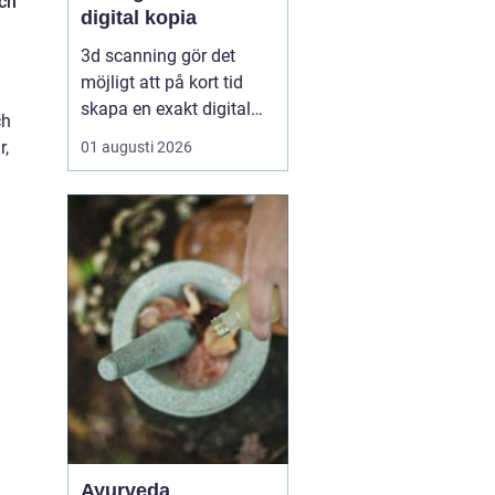
och
digital kopia
3d scanning gör det
möjligt att på kort tid
skapa en exakt digital
ch
kopia av nästan vad
r,
01 augusti 2026
som helst: en liten detalj,
en bil, en hel byggnad
eller en hel fabrik.
Tekniken används i dag
inom industri, bygg,
fastigheter, kulturarv och
infrastruktur för at...
Ayurveda