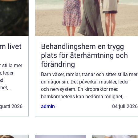
Behandlingshem en trygg
plats för återhämtning och
förändring
r stilla mer
, leder
Barn växer, ramlar, tränar och sitter stilla mer
ed
än någonsin. Det påverkar muskler, leder
het,
och nervsystem. En kiropraktor med
r ...
barnkompetens kan bedöma rörlighet,
belastningsmönster och hållning för ...
gusti 2026
admin
04 juli 2026